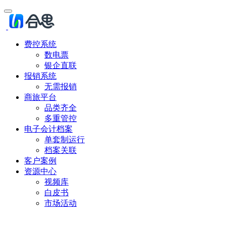
费控系统
数电票
银企直联
报销系统
无需报销
商旅平台
品类齐全
多重管控
电子会计档案
单套制运行
档案关联
客户案例
资源中心
视频库
白皮书
市场活动