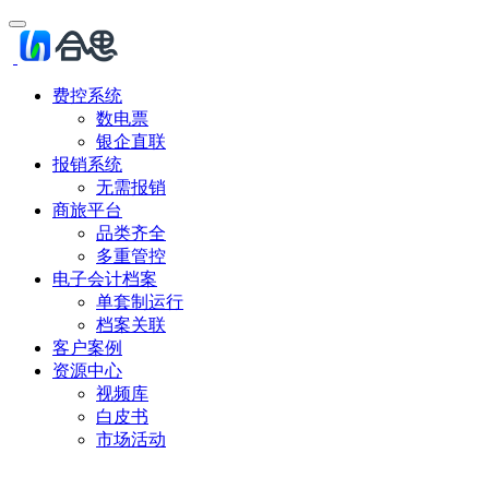
费控系统
数电票
银企直联
报销系统
无需报销
商旅平台
品类齐全
多重管控
电子会计档案
单套制运行
档案关联
客户案例
资源中心
视频库
白皮书
市场活动