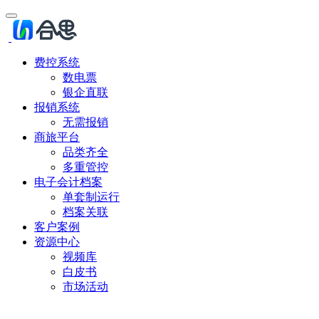
费控系统
数电票
银企直联
报销系统
无需报销
商旅平台
品类齐全
多重管控
电子会计档案
单套制运行
档案关联
客户案例
资源中心
视频库
白皮书
市场活动