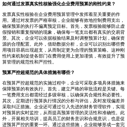
如何通过发票真实性核验强化企业费用预算的刚性约束？
发票真实性核验在企业费用预算管理中发挥着至关重要的作
用。通过对发票的严格审核，企业能够有效地控制费用支出，
确保预算的执行不偏离预定目标。首先，发票核验能够防止虚
假报销和重复报销的现象，确保每一笔支出都有真实的交易背
景。其次，企业可以依据核验结果及时调整预算计划，确保资
源的合理配置。此外，借助数据分析，企业可以识别出哪些费
用项目容易出现超支，从而制定更为合理的预算策略。这种刚
性约束机制促使各部门在费用使用上更加谨慎，有效提升了预
算管理的规范性和严控性。
预算严控超规范的具体措施有哪些？
在预算严控超规范的实施过程中，企业可采取多项具体措施来
保障预算的有效执行。首先，建立严格的审批流程是关键。每
一笔费用支出都需经过多级审核，以确保其合规性和必要性。
其次，定期进行预算执行情况的分析与评估，及时发现偏差并
采取纠正措施。企业还可通过引入先进的财务管理软件，实现
对预算的实时监控，从而提高预算管理的灵活性和准确性。此
外，开展相关培训，提高员工的财务意识和合规意识，也是促
进预算严控的重要一环。通过这些措施，企业能够形成一套完