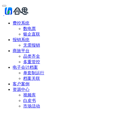
费控系统
数电票
银企直联
报销系统
无需报销
商旅平台
品类齐全
多重管控
电子会计档案
单套制运行
档案关联
客户案例
资源中心
视频库
白皮书
市场活动