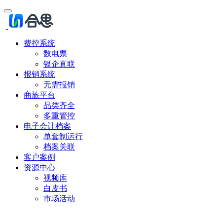
费控系统
数电票
银企直联
报销系统
无需报销
商旅平台
品类齐全
多重管控
电子会计档案
单套制运行
档案关联
客户案例
资源中心
视频库
白皮书
市场活动