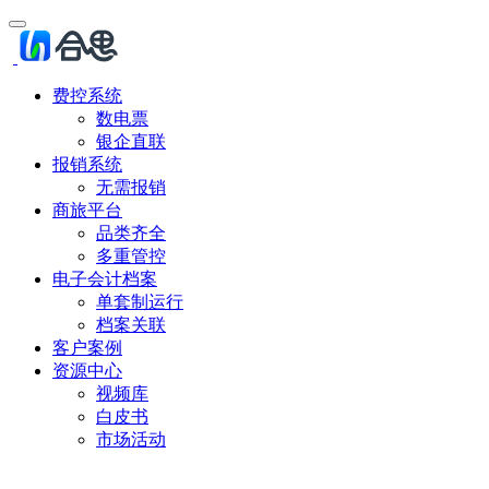
费控系统
数电票
银企直联
报销系统
无需报销
商旅平台
品类齐全
多重管控
电子会计档案
单套制运行
档案关联
客户案例
资源中心
视频库
白皮书
市场活动