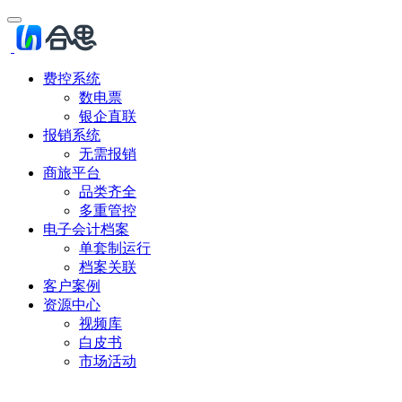
费控系统
数电票
银企直联
报销系统
无需报销
商旅平台
品类齐全
多重管控
电子会计档案
单套制运行
档案关联
客户案例
资源中心
视频库
白皮书
市场活动