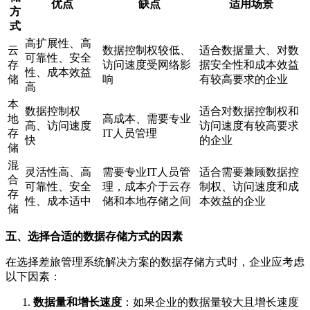
优点
缺点
适用场景
方
式
高扩展性、高
云
数据控制权较低、
适合数据量大、对数
可靠性、安全
存
访问速度受网络影
据安全性和成本效益
性、成本效益
储
响
有较高要求的企业
高
本
数据控制权
适合对数据控制权和
地
高成本、需要专业
高、访问速度
访问速度有较高要求
存
IT人员管理
快
的企业
储
混
灵活性高、高
需要专业IT人员管
适合需要兼顾数据控
合
可靠性、安全
理，成本介于云存
制权、访问速度和成
存
性、成本适中
储和本地存储之间
本效益的企业
储
五、选择合适的数据存储方式的因素
在选择差旅管理系统解决方案的数据存储方式时，企业应考虑
以下因素：
数据量和增长速度
：如果企业的数据量较大且增长速度