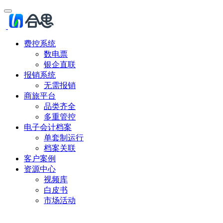
费控系统
数电票
银企直联
报销系统
无需报销
商旅平台
品类齐全
多重管控
电子会计档案
单套制运行
档案关联
客户案例
资源中心
视频库
白皮书
市场活动