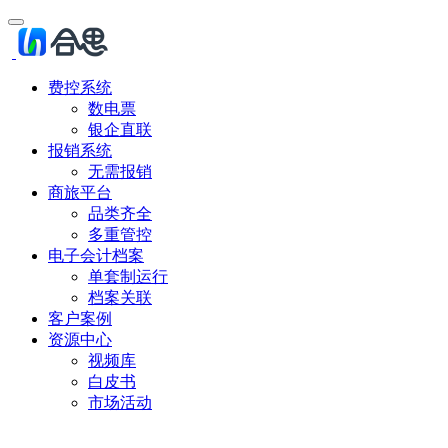
费控系统
数电票
银企直联
报销系统
无需报销
商旅平台
品类齐全
多重管控
电子会计档案
单套制运行
档案关联
客户案例
资源中心
视频库
白皮书
市场活动