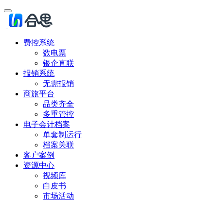
费控系统
数电票
银企直联
报销系统
无需报销
商旅平台
品类齐全
多重管控
电子会计档案
单套制运行
档案关联
客户案例
资源中心
视频库
白皮书
市场活动