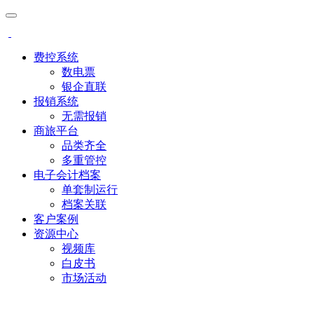
费控系统
数电票
银企直联
报销系统
无需报销
商旅平台
品类齐全
多重管控
电子会计档案
单套制运行
档案关联
客户案例
资源中心
视频库
白皮书
市场活动