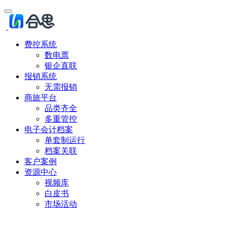
费控系统
数电票
银企直联
报销系统
无需报销
商旅平台
品类齐全
多重管控
电子会计档案
单套制运行
档案关联
客户案例
资源中心
视频库
白皮书
市场活动