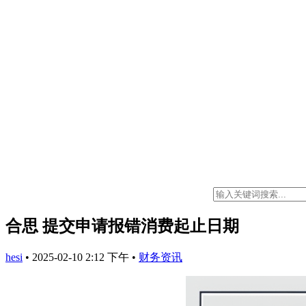
合思 提交申请报错消费起止日期
hesi
•
2025-02-10 2:12 下午
•
财务资讯