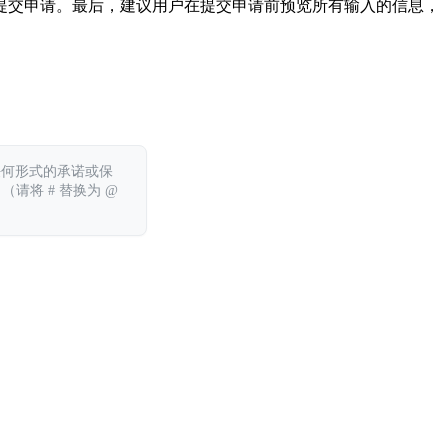
提交申请。最后，建议用户在提交申请前预览所有输入的信息，
任何形式的承诺或保
 （请将 # 替换为 @