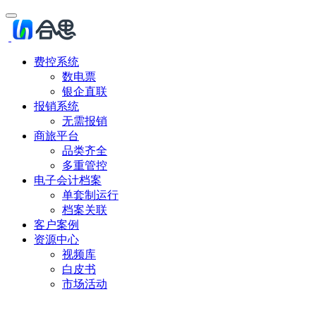
费控系统
数电票
银企直联
报销系统
无需报销
商旅平台
品类齐全
多重管控
电子会计档案
单套制运行
档案关联
客户案例
资源中心
视频库
白皮书
市场活动