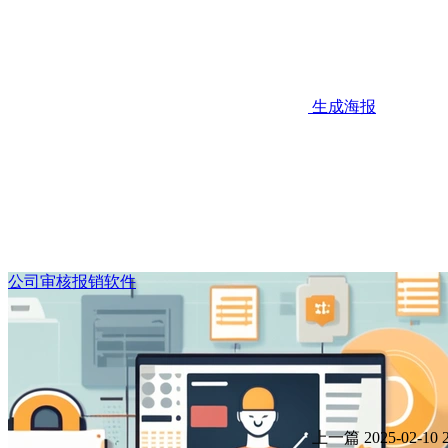
生成海报
公司审核报销软件
上一篇
2025-02-10