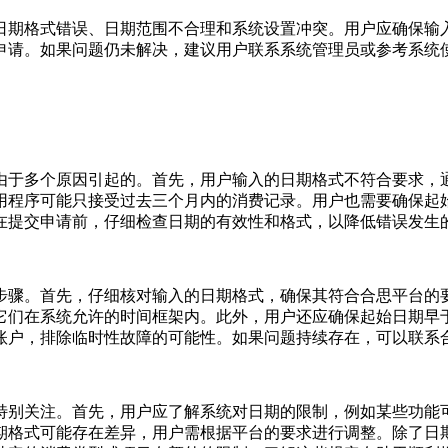
日期格式错误、日期范围不合理和系统设置冲突。用户应确保输
申请。如果问题仍未解决，建议用户联系系统管理员或参考系统
于多个原因引起的。首先，用户输入的日期格式不符合要求，通常需
用程序可能只接受过去三个月内的消费记录。用户也需要确保起
在提交申请前，仔细检查日期的有效性和格式，以降低错误发生
步骤。首先，仔细核对输入的日期格式，确保其符合合思平台的
它们在系统允许的时间框架内。此外，用户还应确保起始日期早
账户，排除临时性故障的可能性。如果问题持续存在，可以联系
特别关注。首先，用户应了解系统对日期的限制，例如某些功能
期格式可能存在差异，用户需根据平台的要求进行调整。除了日