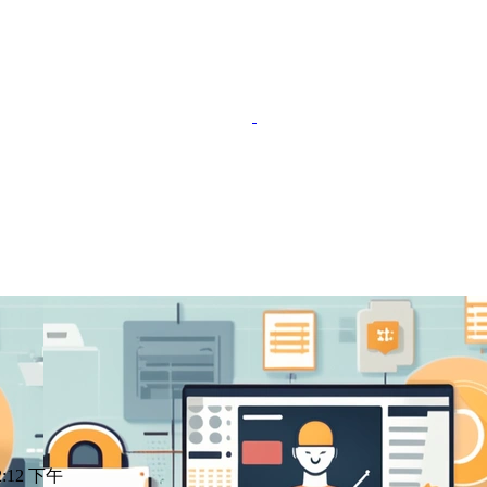
 2:12 下午