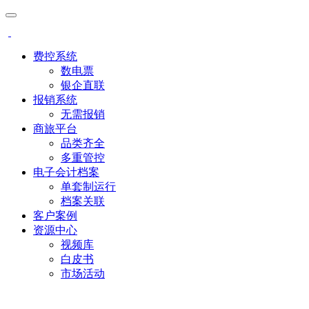
费控系统
数电票
银企直联
报销系统
无需报销
商旅平台
品类齐全
多重管控
电子会计档案
单套制运行
档案关联
客户案例
资源中心
视频库
白皮书
市场活动