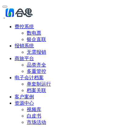
费控系统
数电票
银企直联
报销系统
无需报销
商旅平台
品类齐全
多重管控
电子会计档案
单套制运行
档案关联
客户案例
资源中心
视频库
白皮书
市场活动