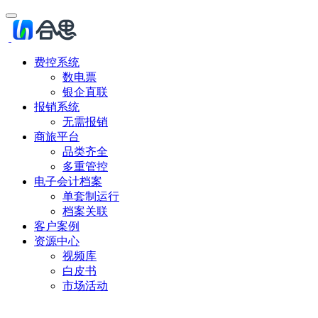
费控系统
数电票
银企直联
报销系统
无需报销
商旅平台
品类齐全
多重管控
电子会计档案
单套制运行
档案关联
客户案例
资源中心
视频库
白皮书
市场活动