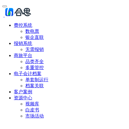
费控系统
数电票
银企直联
报销系统
无需报销
商旅平台
品类齐全
多重管控
电子会计档案
单套制运行
档案关联
客户案例
资源中心
视频库
白皮书
市场活动