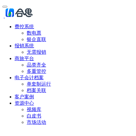
费控系统
数电票
银企直联
报销系统
无需报销
商旅平台
品类齐全
多重管控
电子会计档案
单套制运行
档案关联
客户案例
资源中心
视频库
白皮书
市场活动