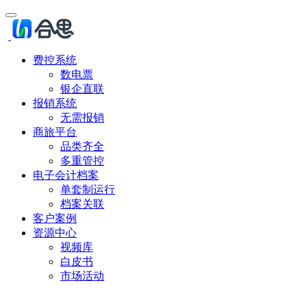
费控系统
数电票
银企直联
报销系统
无需报销
商旅平台
品类齐全
多重管控
电子会计档案
单套制运行
档案关联
客户案例
资源中心
视频库
白皮书
市场活动