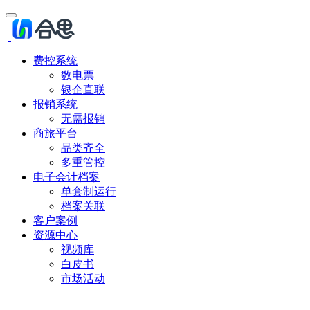
费控系统
数电票
银企直联
报销系统
无需报销
商旅平台
品类齐全
多重管控
电子会计档案
单套制运行
档案关联
客户案例
资源中心
视频库
白皮书
市场活动