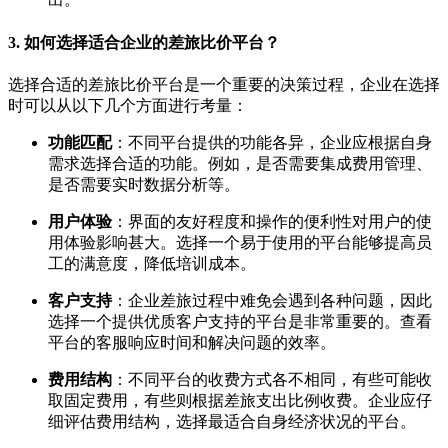
3. 如何选择适合企业的差旅比价平台？
选择合适的差旅比价平台是一个重要的决策过程，企业在选择
时可以从以下几个方面进行考量：
功能匹配
：不同平台提供的功能各异，企业应根据自身
需求选择合适的功能。例如，是否需要集成费用管理、
是否需要实时数据分析等。
用户体验
：界面的友好程度和操作的便利性对用户的使
用体验影响甚大。选择一个易于使用的平台能够提高员
工的满意度，降低培训成本。
客户支持
：企业差旅过程中难免会遇到各种问题，因此
选择一个提供优质客户支持的平台是非常重要的。查看
平台的客服响应时间和解决问题的效率。
费用结构
：不同平台的收费方式各不相同，有些可能收
取固定费用，有些则根据差旅支出比例收费。企业应仔
细评估费用结构，选择最适合自身经济状况的平台。