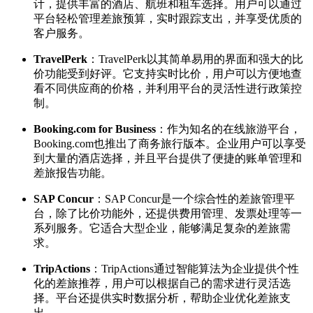
计，提供丰富的酒店、航班和租车选择。用户可以通过
平台轻松管理差旅预算，实时跟踪支出，并享受优质的
客户服务。
TravelPerk
：TravelPerk以其简单易用的界面和强大的比
价功能受到好评。它支持实时比价，用户可以方便地查
看不同供应商的价格，并利用平台的灵活性进行政策控
制。
Booking.com for Business
：作为知名的在线旅游平台，
Booking.com也推出了商务旅行版本。企业用户可以享受
到大量的酒店选择，并且平台提供了便捷的账单管理和
差旅报告功能。
SAP Concur
：SAP Concur是一个综合性的差旅管理平
台，除了比价功能外，还提供费用管理、发票处理等一
系列服务。它适合大型企业，能够满足复杂的差旅需
求。
TripActions
：TripActions通过智能算法为企业提供个性
化的差旅推荐，用户可以根据自己的需求进行灵活选
择。平台还提供实时数据分析，帮助企业优化差旅支
出。