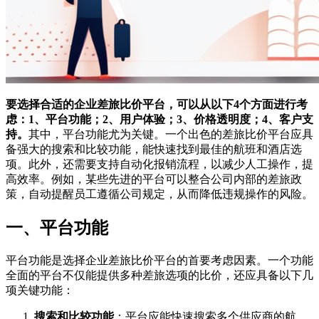
要选择合适的企业差旅比价平台，可以从以下4个方面进行考
虑：1、平台功能；2、用户体验；3、价格透明度；4、客户支
持。
其中，平台功能尤为关键。一个出色的差旅比价平台应具
备强大的搜索和比较功能，能快速找到最佳的航班和酒店选
项。此外，还需要支持自动化报销流程，以减少人工操作，提
高效率。例如，某些先进的平台可以整合公司内部的差旅政
策，自动提醒员工遵循公司规定，从而降低违规操作的风险。
一、平台功能
平台功能是选择企业差旅比价平台的首要考虑因素。一个功能
全面的平台不仅能提供多种差旅选项的比价，还应具备以下几
项关键功能：
搜索和比较功能
：平台应能快速搜索多个供应商的航