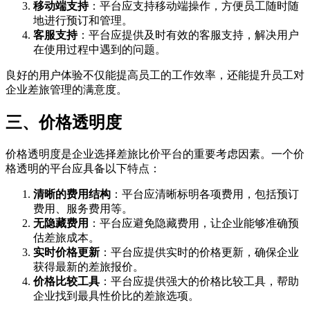
移动端支持
：平台应支持移动端操作，方便员工随时随
地进行预订和管理。
客服支持
：平台应提供及时有效的客服支持，解决用户
在使用过程中遇到的问题。
良好的用户体验不仅能提高员工的工作效率，还能提升员工对
企业差旅管理的满意度。
三、价格透明度
价格透明度是企业选择差旅比价平台的重要考虑因素。一个价
格透明的平台应具备以下特点：
清晰的费用结构
：平台应清晰标明各项费用，包括预订
费用、服务费用等。
无隐藏费用
：平台应避免隐藏费用，让企业能够准确预
估差旅成本。
实时价格更新
：平台应提供实时的价格更新，确保企业
获得最新的差旅报价。
价格比较工具
：平台应提供强大的价格比较工具，帮助
企业找到最具性价比的差旅选项。