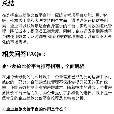
总结
在选择企业差旅比价平台时，应综合考虑平台功能、用户体
验、价格透明度和客户支持四个方面。通过详细评估这些因
素，企业可以找到最适合自身需求的平台，实现高效的差旅管
理，降低成本，提高员工满意度。同时，企业还应定期评估平
台的使用效果，及时调整和优化差旅管理策略，以适应不断变
化的市场需求。
相关问答FAQs：
企业差旅比价平台推荐指南，全面解析
在如今全球化的商业环境中，企业差旅已成为公司运营中不可
或缺的一部分。合理的差旅管理不仅能够提升员工的工作效
率，还能有效控制企业的差旅成本。随着技术的进步，企业差
旅比价平台应运而生，为企业提供了多样化的选择。以下是一
些常见的企业差旅比价平台推荐及其特点分析。
1. 企业差旅比价平台的作用是什么？