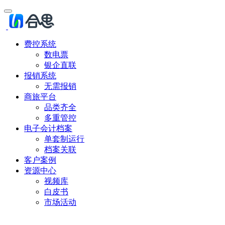
费控系统
数电票
银企直联
报销系统
无需报销
商旅平台
品类齐全
多重管控
电子会计档案
单套制运行
档案关联
客户案例
资源中心
视频库
白皮书
市场活动