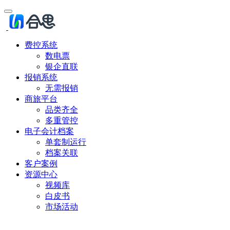
费控系统
数电票
银企直联
报销系统
无需报销
商旅平台
品类齐全
多重管控
电子会计档案
单套制运行
档案关联
客户案例
资源中心
视频库
白皮书
市场活动