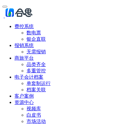
费控系统
数电票
银企直联
报销系统
无需报销
商旅平台
品类齐全
多重管控
电子会计档案
单套制运行
档案关联
客户案例
资源中心
视频库
白皮书
市场活动