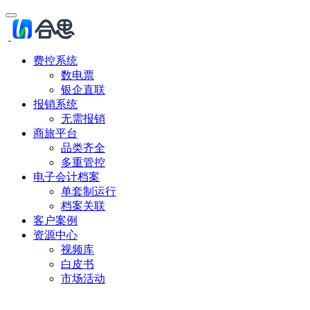
费控系统
数电票
银企直联
报销系统
无需报销
商旅平台
品类齐全
多重管控
电子会计档案
单套制运行
档案关联
客户案例
资源中心
视频库
白皮书
市场活动