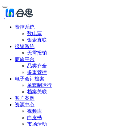
费控系统
数电票
银企直联
报销系统
无需报销
商旅平台
品类齐全
多重管控
电子会计档案
单套制运行
档案关联
客户案例
资源中心
视频库
白皮书
市场活动