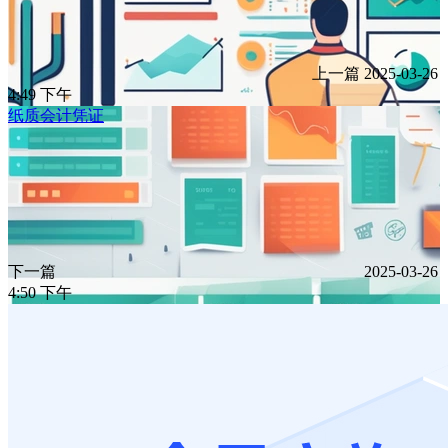
上一篇
2025-03-26
4:49 下午
纸质会计凭证
下一篇
2025-03-26
4:50 下午