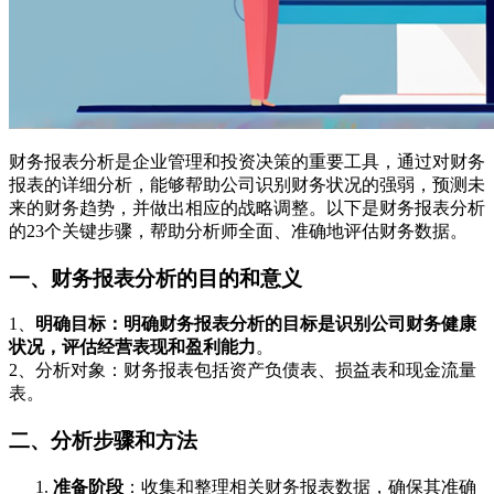
财务报表分析是企业管理和投资决策的重要工具，通过对财务
报表的详细分析，能够帮助公司识别财务状况的强弱，预测未
来的财务趋势，并做出相应的战略调整。以下是财务报表分析
的23个关键步骤，帮助分析师全面、准确地评估财务数据。
一、财务报表分析的目的和意义
1、
明确目标：明确财务报表分析的目标是识别公司财务健康
状况，评估经营表现和盈利能力
。
2、分析对象：财务报表包括资产负债表、损益表和现金流量
表。
二、分析步骤和方法
准备阶段
：收集和整理相关财务报表数据，确保其准确