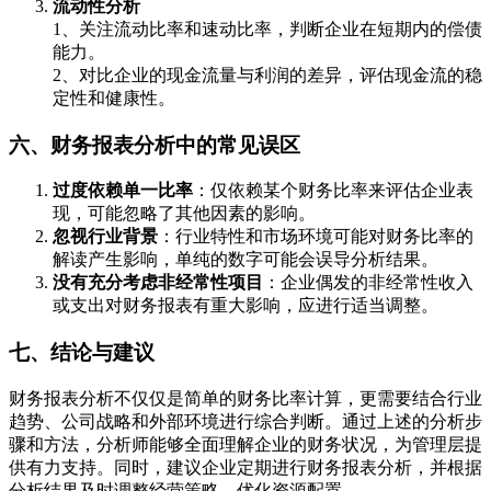
流动性分析
1、关注流动比率和速动比率，判断企业在短期内的偿债
能力。
2、对比企业的现金流量与利润的差异，评估现金流的稳
定性和健康性。
六、财务报表分析中的常见误区
过度依赖单一比率
：仅依赖某个财务比率来评估企业表
现，可能忽略了其他因素的影响。
忽视行业背景
：行业特性和市场环境可能对财务比率的
解读产生影响，单纯的数字可能会误导分析结果。
没有充分考虑非经常性项目
：企业偶发的非经常性收入
或支出对财务报表有重大影响，应进行适当调整。
七、结论与建议
财务报表分析不仅仅是简单的财务比率计算，更需要结合行业
趋势、公司战略和外部环境进行综合判断。通过上述的分析步
骤和方法，分析师能够全面理解企业的财务状况，为管理层提
供有力支持。同时，建议企业定期进行财务报表分析，并根据
分析结果及时调整经营策略，优化资源配置。