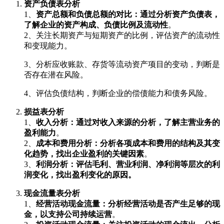
资产负债表分析
1、
资产总额和负债总额的对比：通过分析资产负债表，
了解企业的资产构成、负债比例及流动性
。
2、关注长期资产与短期资产的比例，评估资产的流动性
和变现能力。
3、分析应收账款、存货等流动资产项目的变动，判断是
否存在潜在风险。
4、评估负债结构，判断企业的偿债能力和债务风险。
损益表分析
1、
收入分析：通过对收入来源的分析，了解主营业务的
盈利能力
。
2、
成本和费用分析：分析各项成本和费用的结构及其变
化趋势，找出企业盈利的关键因素
。
3、
利润分析：评估毛利、营业利润、净利润等层次的利
润变化，找出盈利变化的原因。
现金流量表分析
1、
经营活动现金流量：分析经营活动是否产生足够的现
金，以支持公司持续运营
。