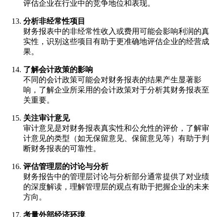
评估企业在行业中的竞争地位和表现。
分析非经常性项目
财务报表中的非经常性收入或费用可能会影响利润的真
实性，识别这些项目有助于更准确地评估企业的经营成
果。
了解会计政策的影响
不同的会计政策可能会对财务报表的结果产生显著影
响，了解企业所采用的会计政策对于分析其财务报表至
关重要。
关注审计意见
审计意见是对财务报表真实性和公允性的评价，了解审
计意见的类型（如无保留意见、保留意见等）有助于判
断财务报表的可靠性。
评估管理层的讨论与分析
财务报告中的管理层讨论与分析部分通常提供了对业绩
的深度解读，理解管理层的观点有助于把握企业的未来
方向。
考量外部经济环境