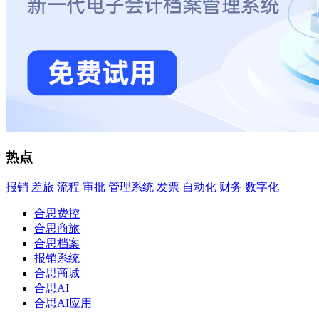
热点
报销
差旅
流程
审批
管理系统
发票
自动化
财务
数字化
合思费控
合思商旅
合思档案
报销系统
合思商城
合思AI
合思AI应用