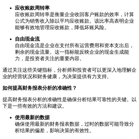
应收账款周转率
应收账款周转率是衡量企业收回客户账款的效率，计算
公式为销售收入除以平均应收账款。该比率高表明企业
能够有效地管理应收账款，降低坏账风险。
自由现金流
自由现金流是企业在支付所有运营费用和资本支出后，
剩余的现金流量。这一指标能反映企业的现金生成能
力，是投资者关注的重要内容。
通过关注这些关键指标，分析师和投资者可以更深入地理解企
业的经营状况和财务健康，为决策提供有力支持。
如何提高财务报表分析的准确性？
提高财务报表分析的准确性是确保分析结果可靠性的关键。以
下是一些有效的方法和建议。
使用最新的数据
确保使用最新的财务报表数据，过时的数据可能导致分
析结果的偏差，影响决策的有效性。