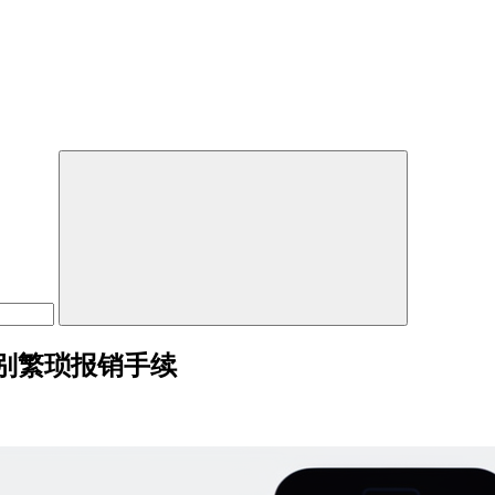
别繁琐报销手续