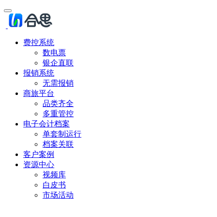
费控系统
数电票
银企直联
报销系统
无需报销
商旅平台
品类齐全
多重管控
电子会计档案
单套制运行
档案关联
客户案例
资源中心
视频库
白皮书
市场活动