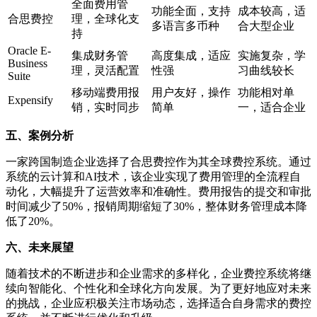
全面费用管
功能全面，支持
成本较高，适
合思费控
理，全球化支
多语言多币种
合大型企业
持
Oracle E-
集成财务管
高度集成，适应
实施复杂，学
Business
理，灵活配置
性强
习曲线较长
Suite
移动端费用报
用户友好，操作
功能相对单
Expensify
销，实时同步
简单
一，适合企业
五、案例分析
一家跨国制造企业选择了合思费控作为其全球费控系统。通过
系统的云计算和AI技术，该企业实现了费用管理的全流程自
动化，大幅提升了运营效率和准确性。费用报告的提交和审批
时间减少了50%，报销周期缩短了30%，整体财务管理成本降
低了20%。
六、未来展望
随着技术的不断进步和企业需求的多样化，企业费控系统将继
续向智能化、个性化和全球化方向发展。为了更好地应对未来
的挑战，企业应积极关注市场动态，选择适合自身需求的费控