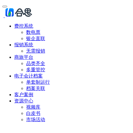
费控系统
数电票
银企直联
报销系统
无需报销
商旅平台
品类齐全
多重管控
电子会计档案
单套制运行
档案关联
客户案例
资源中心
视频库
白皮书
市场活动