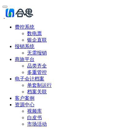
费控系统
数电票
银企直联
报销系统
无需报销
商旅平台
品类齐全
多重管控
电子会计档案
单套制运行
档案关联
客户案例
资源中心
视频库
白皮书
市场活动