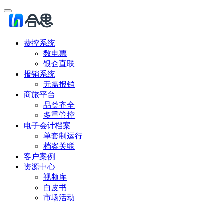
费控系统
数电票
银企直联
报销系统
无需报销
商旅平台
品类齐全
多重管控
电子会计档案
单套制运行
档案关联
客户案例
资源中心
视频库
白皮书
市场活动