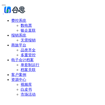
费控系统
数电票
银企直联
报销系统
无需报销
商旅平台
品类齐全
多重管控
电子会计档案
单套制运行
档案关联
客户案例
资源中心
视频库
白皮书
市场活动