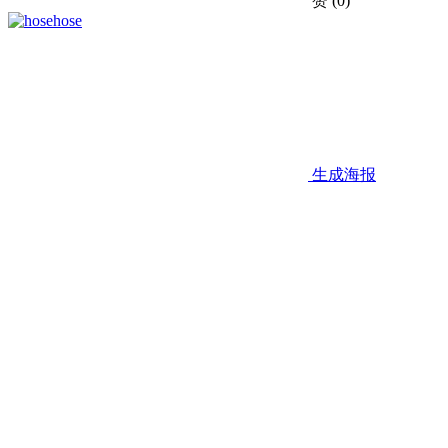
赞
(0)
hose
生成海报