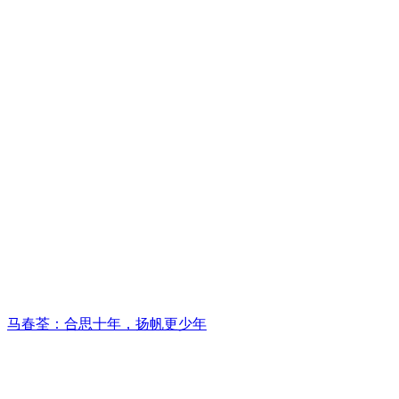
马春荃：合思十年，扬帆更少年