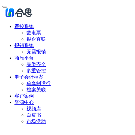
费控系统
数电票
银企直联
报销系统
无需报销
商旅平台
品类齐全
多重管控
电子会计档案
单套制运行
档案关联
客户案例
资源中心
视频库
白皮书
市场活动