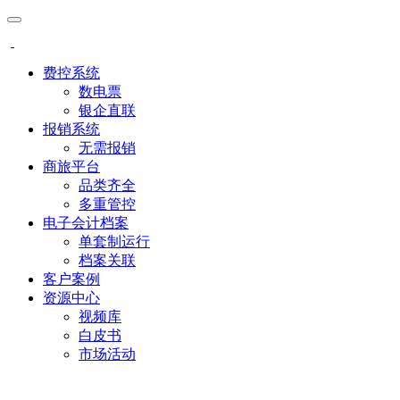
费控系统
数电票
银企直联
报销系统
无需报销
商旅平台
品类齐全
多重管控
电子会计档案
单套制运行
档案关联
客户案例
资源中心
视频库
白皮书
市场活动