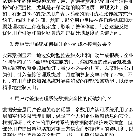
从我多年的使用经验来看，用户普遍赞赏系统界面的简洁性和
操作的便捷性，尤其是在移动端的响应速度上表现突出。例
如，有超过78%的受访用户表示系统的预订流程比传统方式节
约了30%以上的时间。然而，部分用户反映在多币种结算和发
票处理功能上存在复杂度，影响了整体体验。结合这些反馈，
优化用户引导和简化财务流程是提升满意度的关键方向。
差旅管理系统如何提升企业的成本控制效果？
实际案例显示，通过实时监控差旅支出和自动生成报表，企业
平均节约了12%至18%的差旅费用。系统内置的政策合规检查
功能能有效避免超标预订，减少不必要的开支。以某科技公司
为例，引入差旅管理系统后，月度预算超支率下降了22%。不
过，有用户建议加强系统对异常消费的智能预警功能，以便更
精准地控制支出。
用户对差旅管理系统数据安全性的反馈如何？
数据安全是用户普遍关心的话题。多数用户认可系统采用了多
层加密和权限管理机制，保障了个人和企业敏感信息的安全。
根据调研，约85%的用户对系统的数据隐私保护表示满意。但
部分用户提出希望增加对第三方供应商数据访问的透明度，以
及强化异地登录的安全验证，以进一步降低潜在风险。