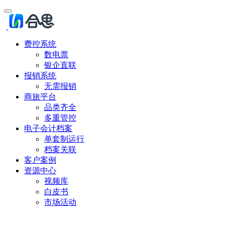
费控系统
数电票
银企直联
报销系统
无需报销
商旅平台
品类齐全
多重管控
电子会计档案
单套制运行
档案关联
客户案例
资源中心
视频库
白皮书
市场活动