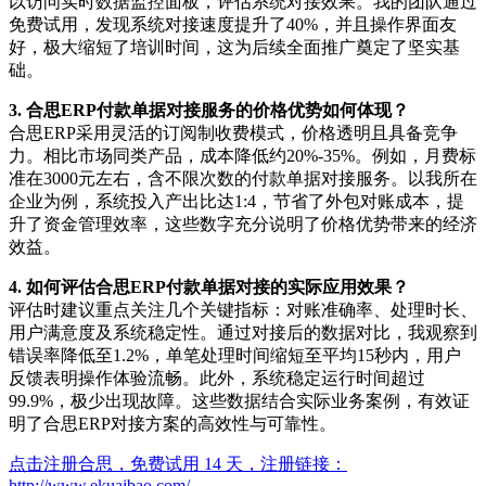
以访问实时数据监控面板，评估系统对接效果。我的团队通过
免费试用，发现系统对接速度提升了40%，并且操作界面友
好，极大缩短了培训时间，这为后续全面推广奠定了坚实基
础。
3. 合思ERP付款单据对接服务的价格优势如何体现？
合思ERP采用灵活的订阅制收费模式，价格透明且具备竞争
力。相比市场同类产品，成本降低约20%-35%。例如，月费标
准在3000元左右，含不限次数的付款单据对接服务。以我所在
企业为例，系统投入产出比达1:4，节省了外包对账成本，提
升了资金管理效率，这些数字充分说明了价格优势带来的经济
效益。
4. 如何评估合思ERP付款单据对接的实际应用效果？
评估时建议重点关注几个关键指标：对账准确率、处理时长、
用户满意度及系统稳定性。通过对接后的数据对比，我观察到
错误率降低至1.2%，单笔处理时间缩短至平均15秒内，用户
反馈表明操作体验流畅。此外，系统稳定运行时间超过
99.9%，极少出现故障。这些数据结合实际业务案例，有效证
明了合思ERP对接方案的高效性与可靠性。
点击注册合思，免费试用 14 天，注册链接：
http://www.ekuaibao.com/