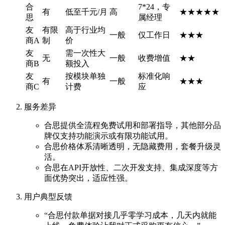
合
7*24，专
有
低至千元/月
高
★★★★★
思
属经理
友
有限
高于行业均
一般
仅工作日
★★★
商A
制
价
友
需一次性大
无
一般
收费增值
★★
商B
额投入
友
按模块单独
标准化响
有
一般
★★★
商C
计费
应
服务差异
合思提供全流程免费试用和部署指导，其他部分品
牌仅支持功能演示或有限功能试用。
合思价格体系清晰透明，无隐藏费用，套餐升级灵
活。
合思在API开放性、二次开发支持、集成深度等方
面优势突出，适应性强。
用户典型反馈
“合思付款单据对接几乎零学习成本，几天内就能