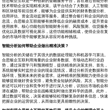
合思银企互联是一种创新的金融服务平台，旨在通过智能分析
技术帮助企业实现精准决策。该平台结合了大数据、人工智能
和区块链等前沿技术，能够为企业提供实时的财务数据分析、
信用评估、资金流动监测等服务。通过整合银行和企业间的信
息流，合思银企互联能够有效降低企业的融资成本，提升资金
使用效率。核心功能包括智能财务分析、风险预测、信贷服务
优化以及数据可视化展示，这些功能相辅相成，使得企业在复
杂的市场环境中能够更加从容应对各种挑战。
智能分析如何帮助企业做出精准决策？
智能分析的关键在于其强大的数据处理能力和机器学习算法。
合思银企互联利用海量的企业财务数据、市场动态和行业趋
势，通过深度学习和预测模型，提供精准的决策支持。首先，
系统能够实时监控企业的现金流情况，通过分析历史数据和市
场环境，预测未来的资金需求。这种精准的预测能力使得企业
能够提前做好资金安排，避免资金短缺的风险。其次，智能分
析还可以对行业和竞争对手进行深入分析，识别出市场机会和
潜在威胁，帮助企业在战略规划时做出更科学的选择。此外，
通过数据可视化，决策者能够轻松理解复杂的财务信息，快速
把握企业的运营状况，从而做出更具前瞻性的决策。