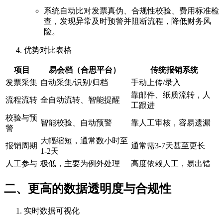
系统自动比对发票真伪、合规性校验、费用标准检
查，发现异常及时预警并阻断流程，降低财务风
险。
优势对比表格
项目
易会档（合思平台）
传统报销系统
发票采集
自动采集/识别/归档
手动上传/录入
靠邮件、纸质流转，人
流程流转
全自动流转、智能提醒
工跟进
校验与预
智能校验、自动预警
靠人工审核，容易遗漏
警
大幅缩短，通常数小时至
报销周期
通常需3-7天甚至更长
1-2天
人工参与
极低，主要为例外处理
高度依赖人工，易出错
二、更高的数据透明度与合规性
实时数据可视化