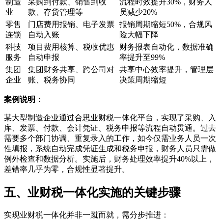
制造
采购到付款、销售到收
流程时效提升30%，财务人
业
款、存货管理等
员减少20%
零售
门店费用报销、电子发票
报销周期缩短50%，合规风
连锁
自动入账
险大幅下降
科技
项目费用核算、税收优惠
财务报表自动化，数据准确
服务
自动申报
率提升至99%
集团
集团财务共享、跨公司对
共享中心效率提升，管理层
企业
账、税务协同
决策周期缩短
案例说明：
某大型制造企业通过合思业财税一体化平台，实现了采购、入
库、发票、付款、会计凭证、税务申报等流程自动贯通。过去
需要多个部门协调、重复录入的工作，如今仅需业务人员一次
性填报，系统自动完成凭证生成和税务申报，财务人员只需做
例外检查和数据分析。实施后，财务处理效率提升40%以上，
差错率几乎为零，合规性显著提升。
五、业财税一体化实施的关键步骤
实现业财税一体化并非一蹴而就，需分步推进：