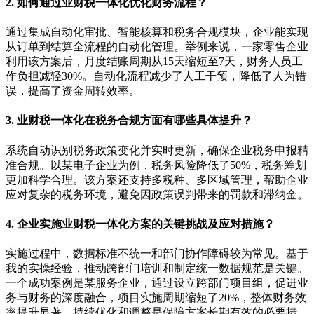
2. 如何通过业财税一体化优化财务流程？
通过集成自动化审批、智能核算和税务合规模块，企业能实现
从订单到结算全流程的自动化管理。举例来说，一家零售企业
利用该方案后，月度结账周期从15天缩短至7天，财务人员工
作负担减轻30%。自动化流程减少了人工干预，降低了人为错
误，提高了资金周转效率。
3. 业财税一体化在税务合规方面有哪些具体提升？
系统自动识别税务政策变化并实时更新，确保企业税务申报精
准合规。以某电子企业为例，税务风险降低了50%，税务筹划
更加科学合理。该方案还支持多税种、多区域管理，帮助企业
应对复杂的税务环境，避免因政策误判带来的罚款和滞纳金。
4. 企业实施业财税一体化方案的关键挑战及应对措施？
实施过程中，数据标准不统一和部门协作障碍较为常见。基于
我的实操经验，推动跨部门培训和制定统一数据规范是关键。
一个成功案例是某服务企业，通过设立跨部门项目组，促进业
务与财务的深度融合，项目实施周期缩短了20%，整体财务效
率提升显著。持续优化和调整是保障方案长期有效的必要措