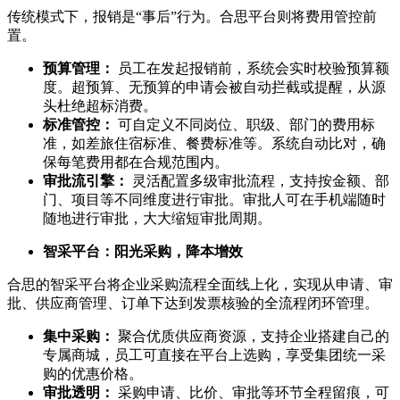
传统模式下，报销是“事后”行为。合思平台则将费用管控前
置。
预算管理：
员工在发起报销前，系统会实时校验预算额
度。超预算、无预算的申请会被自动拦截或提醒，从源
头杜绝超标消费。
标准管控：
可自定义不同岗位、职级、部门的费用标
准，如差旅住宿标准、餐费标准等。系统自动比对，确
保每笔费用都在合规范围内。
审批流引擎：
灵活配置多级审批流程，支持按金额、部
门、项目等不同维度进行审批。审批人可在手机端随时
随地进行审批，大大缩短审批周期。
智采平台：阳光采购，降本增效
合思的智采平台将企业采购流程全面线上化，实现从申请、审
批、供应商管理、订单下达到发票核验的全流程闭环管理。
集中采购：
聚合优质供应商资源，支持企业搭建自己的
专属商城，员工可直接在平台上选购，享受集团统一采
购的优惠价格。
审批透明：
采购申请、比价、审批等环节全程留痕，可