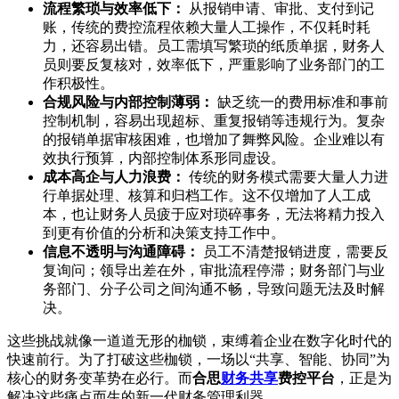
流程繁琐与效率低下：
从报销申请、审批、支付到记
账，传统的费控流程依赖大量人工操作，不仅耗时耗
力，还容易出错。员工需填写繁琐的纸质单据，财务人
员则要反复核对，效率低下，严重影响了业务部门的工
作积极性。
合规风险与内部控制薄弱：
缺乏统一的费用标准和事前
控制机制，容易出现超标、重复报销等违规行为。复杂
的报销单据审核困难，也增加了舞弊风险。企业难以有
效执行预算，内部控制体系形同虚设。
成本高企与人力浪费：
传统的财务模式需要大量人力进
行单据处理、核算和归档工作。这不仅增加了人工成
本，也让财务人员疲于应对琐碎事务，无法将精力投入
到更有价值的分析和决策支持工作中。
信息不透明与沟通障碍：
员工不清楚报销进度，需要反
复询问；领导出差在外，审批流程停滞；财务部门与业
务部门、分子公司之间沟通不畅，导致问题无法及时解
决。
这些挑战就像一道道无形的枷锁，束缚着企业在数字化时代的
快速前行。为了打破这些枷锁，一场以“共享、智能、协同”为
核心的财务变革势在必行。而
合思
财务共享
费控平台
，正是为
解决这些痛点而生的新一代财务管理利器。