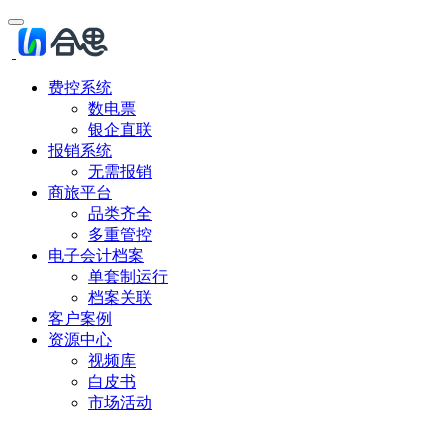
费控系统
数电票
银企直联
报销系统
无需报销
商旅平台
品类齐全
多重管控
电子会计档案
单套制运行
档案关联
客户案例
资源中心
视频库
白皮书
市场活动