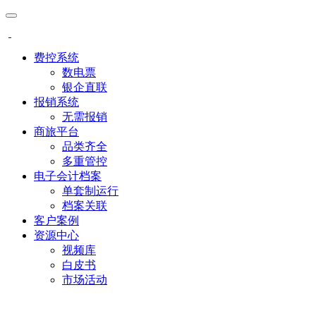
费控系统
数电票
银企直联
报销系统
无需报销
商旅平台
品类齐全
多重管控
电子会计档案
单套制运行
档案关联
客户案例
资源中心
视频库
白皮书
市场活动