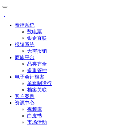
费控系统
数电票
银企直联
报销系统
无需报销
商旅平台
品类齐全
多重管控
电子会计档案
单套制运行
档案关联
客户案例
资源中心
视频库
白皮书
市场活动