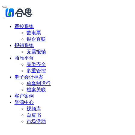
费控系统
数电票
银企直联
报销系统
无需报销
商旅平台
品类齐全
多重管控
电子会计档案
单套制运行
档案关联
客户案例
资源中心
视频库
白皮书
市场活动