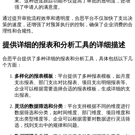
果。这种进度跟踪功能不仅提高了审批的透明度，还增
强了申请人的满意度。
通过提升审批流程效率和透明度，合思平台不仅加快了支出决
策的速度，还增强了对预算执行的控制，确保了企业消费的合
理性和合规性。
提供详细的报表和分析工具的详细描述
合思平台提供了多种详细的报表和分析工具，具体包括以下几
个方面：
多样化的报表模板
：平台提供了多种报表模板，如月度
支出报表、部门支出对比报表、项目支出明细报表等。
企业可以根据需要选择合适的报表模板，生成详细的支
出报表。
灵活的数据筛选和分类
：平台支持根据不同的维度进行
数据筛选和分类，如时间维度、部门维度、项目维度和
支出类型维度等。企业可以根据需要对数据进行灵活筛
选，找到支出中的规律和问题。