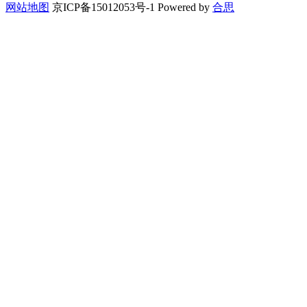
网站地图
京ICP备15012053号-1 Powered by
合思