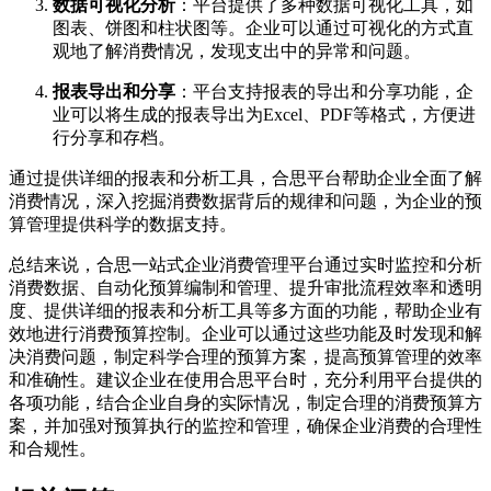
数据可视化分析
：平台提供了多种数据可视化工具，如
图表、饼图和柱状图等。企业可以通过可视化的方式直
观地了解消费情况，发现支出中的异常和问题。
报表导出和分享
：平台支持报表的导出和分享功能，企
业可以将生成的报表导出为Excel、PDF等格式，方便进
行分享和存档。
通过提供详细的报表和分析工具，合思平台帮助企业全面了解
消费情况，深入挖掘消费数据背后的规律和问题，为企业的预
算管理提供科学的数据支持。
总结来说，合思一站式企业消费管理平台通过实时监控和分析
消费数据、自动化预算编制和管理、提升审批流程效率和透明
度、提供详细的报表和分析工具等多方面的功能，帮助企业有
效地进行消费预算控制。企业可以通过这些功能及时发现和解
决消费问题，制定科学合理的预算方案，提高预算管理的效率
和准确性。建议企业在使用合思平台时，充分利用平台提供的
各项功能，结合企业自身的实际情况，制定合理的消费预算方
案，并加强对预算执行的监控和管理，确保企业消费的合理性
和合规性。