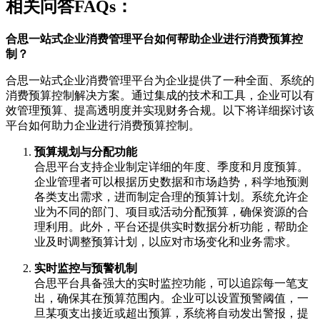
相关问答FAQs：
合思一站式企业消费管理平台如何帮助企业进行消费预算控
制？
合思一站式企业消费管理平台为企业提供了一种全面、系统的
消费预算控制解决方案。通过集成的技术和工具，企业可以有
效管理预算、提高透明度并实现财务合规。以下将详细探讨该
平台如何助力企业进行消费预算控制。
预算规划与分配功能
合思平台支持企业制定详细的年度、季度和月度预算。
企业管理者可以根据历史数据和市场趋势，科学地预测
各类支出需求，进而制定合理的预算计划。系统允许企
业为不同的部门、项目或活动分配预算，确保资源的合
理利用。此外，平台还提供实时数据分析功能，帮助企
业及时调整预算计划，以应对市场变化和业务需求。
实时监控与预警机制
合思平台具备强大的实时监控功能，可以追踪每一笔支
出，确保其在预算范围内。企业可以设置预警阈值，一
旦某项支出接近或超出预算，系统将自动发出警报，提