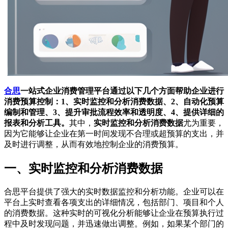
合思
一站式企业消费管理平台通过以下几个方面帮助企业进行
消费预算控制：1、实时监控和分析消费数据、2、自动化预算
编制和管理、3、提升审批流程效率和透明度、4、提供详细的
报表和分析工具。
其中，
实时监控和分析消费数据
尤为重要，
因为它能够让企业在第一时间发现不合理或超预算的支出，并
及时进行调整，从而有效地控制企业的消费预算。
一、实时监控和分析消费数据
合思平台提供了强大的实时数据监控和分析功能。企业可以在
平台上实时查看各项支出的详细情况，包括部门、项目和个人
的消费数据。这种实时的可视化分析能够让企业在预算执行过
程中及时发现问题，并迅速做出调整。例如，如果某个部门的