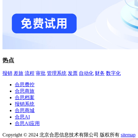
热点
报销
差旅
流程
审批
管理系统
发票
自动化
财务
数字化
合思费控
合思商旅
合思档案
报销系统
合思商城
合思AI
合思AI应用
Copyright © 2024 北京合思信息技术有限公司 版权所有
sitemap