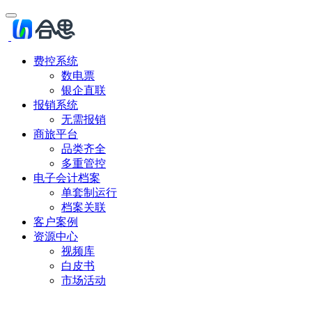
费控系统
数电票
银企直联
报销系统
无需报销
商旅平台
品类齐全
多重管控
电子会计档案
单套制运行
档案关联
客户案例
资源中心
视频库
白皮书
市场活动